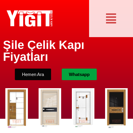
Şile Çelik Kapı
Fiyatları
Hemen Ara
Whatsapp