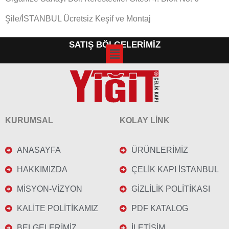
Şile/İSTANBUL Ücretsiz Keşif ve Montaj
SATIŞ BÖLGELERİMİZ
KURUMSAL
KOLAY LİNK
ANASAYFA
ÜRÜNLERİMİZ
HAKKIMIZDA
ÇELİK KAPI İSTANBUL
MİSYON-VİZYON
GİZLİLİK POLİTİKASI
KALİTE POLİTİKAMIZ
PDF KATALOG
BELGELERİMİZ
İLETİŞİM