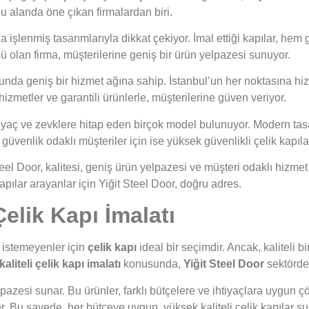
bu alanda öne çıkan firmalardan biri.
kla işlenmiş tasarımlarıyla dikkat çekiyor. İmal ettiği kapılar, h
 olan firma, müşterilerine geniş bir ürün yelpazesi sunuyor.
nda geniş bir hizmet ağına sahip. İstanbul’un her noktasına hiz
izmetler ve garantili ürünlerle, müşterilerine güven veriyor.
ihtiyaç ve zevklere hitap eden birçok model bulunuyor. Modern tas
üvenlik odaklı müşteriler için ise yüksek güvenlikli çelik kapıl
el Door, kalitesi, geniş ürün yelpazesi ve müşteri odaklı hizmet 
kapılar arayanlar için Yiğit Steel Door, doğru adres.
elik Kapı İmalatı
 istemeyenler için
çelik kapı
ideal bir seçimdir. Ancak, kaliteli
liteli çelik kapı imalatı
konusunda,
Yiğit Steel Door
sektörde 
lpazesi sunar. Bu ürünler, farklı bütçelere ve ihtiyaçlara uygun ç
Bu sayede, her bütçeye uygun, yüksek kaliteli çelik kapılar sun