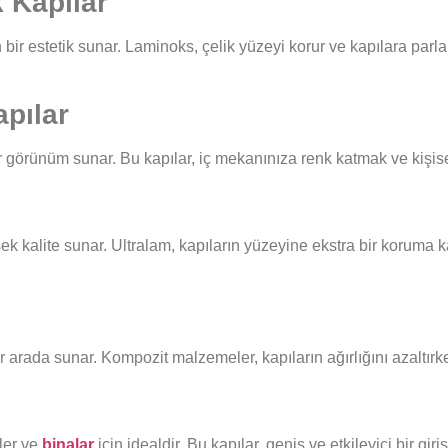
 Kapılar
ir estetik sunar. Laminoks, çelik yüzeyi korur ve kapılara parlak 
pılar
bir görünüm sunar. Bu kapılar, iç mekanınıza renk katmak ve kişis
ksek kalite sunar. Ultralam, kapıların yüzeyine ekstra bir koruma
ir arada sunar. Kompozit malzemeler, kapıların ağırlığını azaltırken
vler ve
binalar
için idealdir. Bu kapılar, geniş ve etkileyici bir 