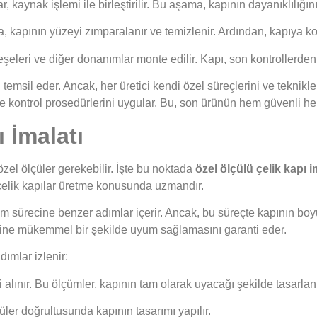
r, kaynak işlemi ile birleştirilir. Bu aşama, kapının dayanıklılığın
, kapının yüzeyi zımparalanır ve temizlenir. Ardından, kapıya ko
teşeleri ve diğer donanımlar monte edilir. Kapı, son kontrollerden
emsil eder. Ancak, her üretici kendi özel süreçlerini ve tekniklerin
te kontrol prosedürlerini uygular. Bu, son ürünün hem güvenli he
 İmalatı
zel ölçüler gerekebilir. İşte bu noktada
özel ölçülü çelik kapı i
e çelik kapılar üretme konusunda uzmandır.
tim sürecine benzer adımlar içerir. Ancak, bu süreçte kapının boyut
lerine mükemmel bir şekilde uyum sağlamasını garanti eder.
dımlar izlenir:
i alınır. Bu ölçümler, kapının tam olarak uyacağı şekilde tasarla
çüler doğrultusunda kapının tasarımı yapılır.