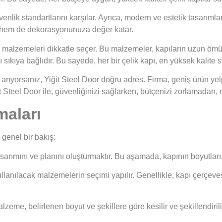
üvenlik standartlarını karşılar. Ayrıca, modern ve estetik tasarımla
r, hem de dekorasyonunuza değer katar.
an malzemeleri dikkatle seçer. Bu malzemeler, kapıların uzun ömür
 sıkıya bağlıdır. Bu sayede, her bir çelik kapı, en yüksek kalite st
ı arıyorsanız, Yiğit Steel Door doğru adres. Firma, geniş ürün ye
Yiğit Steel Door ile, güvenliğinizi sağlarken, bütçenizi zorlamadan, 
maları
 genel bir bakış:
asarımını ve planını oluşturmaktır. Bu aşamada, kapının boyutları, st
ullanılacak malzemelerin seçimi yapılır. Genellikle, kapı çerçevesi
alzeme, belirlenen boyut ve şekillere göre kesilir ve şekillendiril