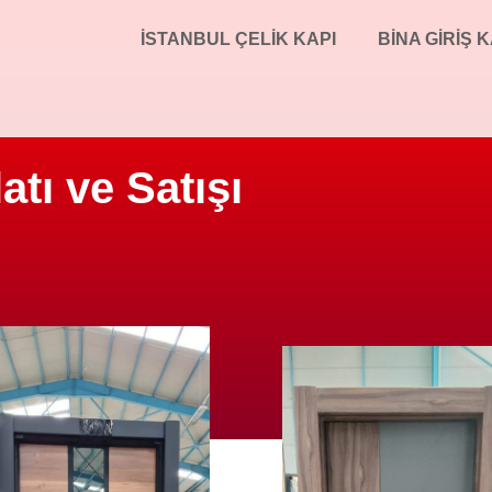
İSTANBUL ÇELIK KAPI
BINA GIRIŞ K
atı ve Satışı