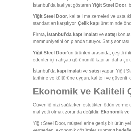
İstanbul’da faaliyet gösteren
Yiğit Steel Door
, 
Yiğit Steel Door
, kaliteli malzemeleri ve ustalı
standartları karşılıyor.
Çelik kapı
üretiminde öncü
Firma,
İstanbul’da kapı imalatı
ve
satışı
konusu
memnuniyetini ön planda tutuyor. Satış sonrası h
Yiğit Steel Door
’un ürünleri arasında, çeşitli 
edenler için ahşap görünümlü kapılar, daha çok g
İstanbul’da
kapı imalatı
ve
satışı
yapan Yiğit Ste
tarihine ve kültürüne uygun, kaliteli ve güvenli 
Ekonomik ve Kaliteli Ç
Güvenliğinizi sağlarken estetikten ödün vermek
maliyetli olmak zorunda değildir.
Ekonomik ve ka
Yiğit Steel Door, müşterilerine geniş bir ürün ye
vermeden, ekonomik çözümler sunmayı hedefler. 