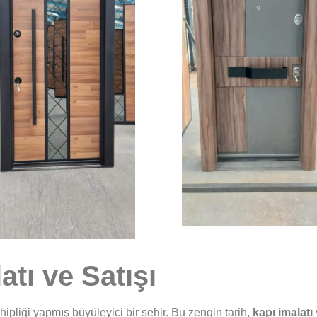
atı ve Satışı
ipliği yapmış büyüleyici bir şehir. Bu zengin tarih,
kapı imalatı