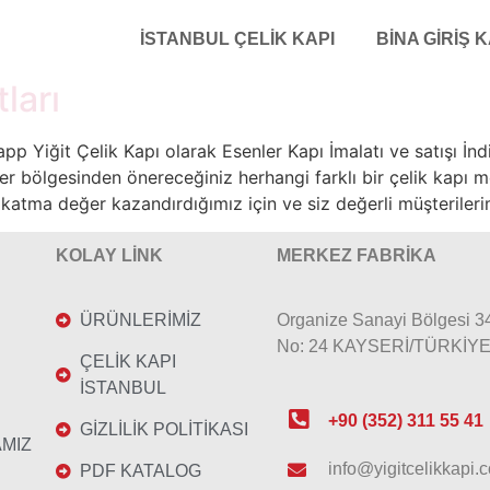
İSTANBUL ÇELIK KAPI
BINA GIRIŞ K
ları
 Yiğit Çelik Kapı olarak Esenler Kapı İmalatı ve satışı İndi
er bölgesinden önereceğiniz herhangi farklı bir çelik kapı m
 katma değer kazandırdığımız için ve siz değerli müşterilerim
KOLAY LİNK
MERKEZ FABRİKA
ÜRÜNLERİMİZ
Organize Sanayi Bölgesi 3
No: 24 KAYSERİ/TÜRKİY
ÇELİK KAPI
İSTANBUL
+90 (352) 311 55 41
GİZLİLİK POLİTİKASI
AMIZ
info@yigitcelikkapi.c
PDF KATALOG