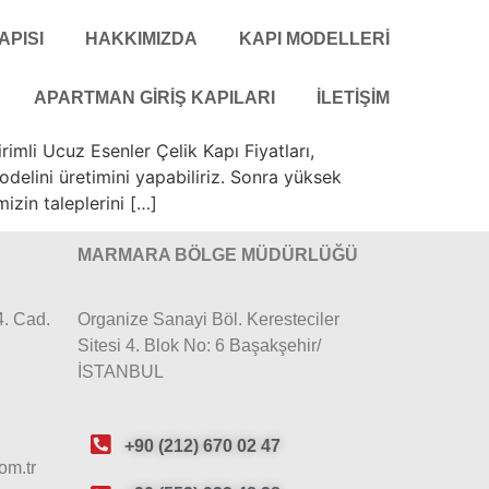
APISI
HAKKIMIZDA
KAPI MODELLERI
APARTMAN GIRIŞ KAPILARI
İLETIŞIM
rimli Ucuz Esenler Çelik Kapı Fiyatları,
odelini üretimini yapabiliriz. Sonra yüksek
izin taleplerini […]
MARMARA BÖLGE MÜDÜRLÜĞÜ
4. Cad.
Organize Sanayi Böl. Keresteciler
E
Sitesi 4. Blok No: 6 Başakşehir/
İSTANBUL
+90 (212) 670 02 47
om.tr