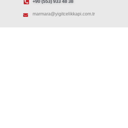
+90 (553) 933 48 38
marmara@yigitcelikkapi.com.tr